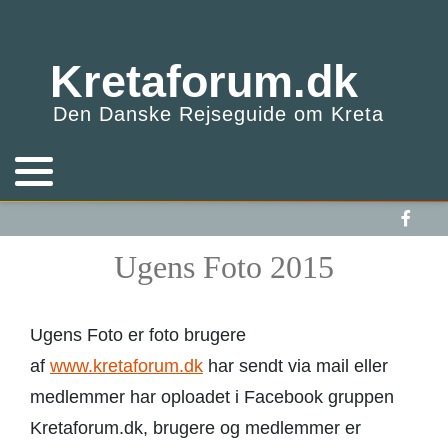
Kretaforum.dk
Agia Galini
Praktisk info
Agia Triada Klosteret
Ugens foto 2014
Apotek (Farmakion)
Den Danske Rejseguide om Kreta
Agia Marina
Om Kretaforum
Agii Theodori
Ugens Foto 2015
Barnedåb / Bryllup
Agii Apostoli
Kontakt Webmaster
Arkadi Klostret
Ugens Foto 2016
Besøg Kirke / Kloster
Agios Nikolaos
Nyhedsmail
Chania Markedshal
Ugens Foto 2017
Besøg i et græsk hjem
Ugens Foto 2015
Almyrida
Elafonissis
Ugens Foto 2018
Billeje
Ugens Foto er foto brugere
Amoudara
Falássarna
Ugens Foto 2019
Drikkepenge
af
www.kretaforum.dk
har sendt via mail eller
Anidrí
Frangokastello
Ugens Foto 2020
Fotografering
medlemmer har oploadet i Facebook gruppen
Kretaforum.dk, brugere og medlemmer er
Bali
Havgas Kløften
Ugens Foto 2021
Gaver med til fest