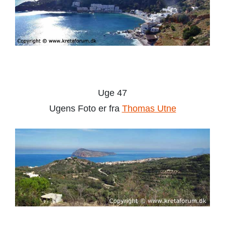
Makrigialos
Maleme
Malia
Uge 47
Margarites
Ugens Foto er fra
Thomas Utne
Maroulas
Matala
Nea Chora
Paleochora